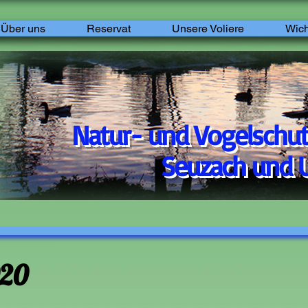
Über uns
Reservat
Unsere Voliere
Wich
Natur- und Vogelschut
Seuzach und U
020